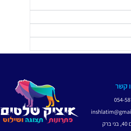
ו קשר
054-5
inshlatim@gmai
ברק